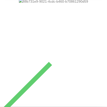
Prassonissi
Edge of Rhodes
Von Kolymbia nach Prassonisi, wo sich zwei Meere
treffen, die unterschiedlicher nicht sein könnten. Sie
werden eine unbeschreibliche Offroad-Tour erleben, bei
der wir Flussbetten durchqueren und eine erstaunliche
Wildnis sehen.
Every Wednesday & Saturday | 09:30- 18:00 h
Details ansehen