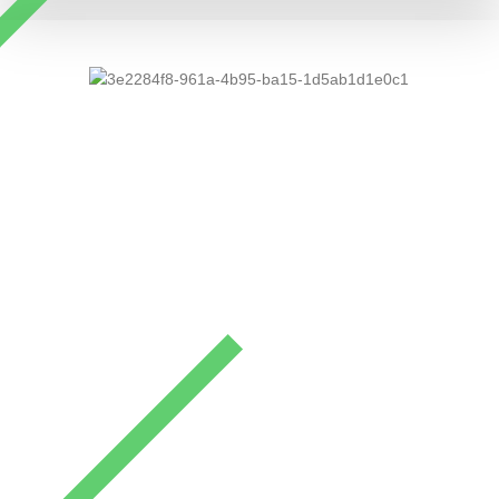
Monolithos Sunset
Von Kolymbia nach Monolithos, um den schönsten
Sonnenuntergang der Insel zu erleben. Wir geben Ihnen
die Möglichkeit, natürliche Höhlen, traditionelle Dörfer und
Klöster zu besuchen.
Every Thursday & Sunday | 14:30 - 23:00 h
Details ansehen